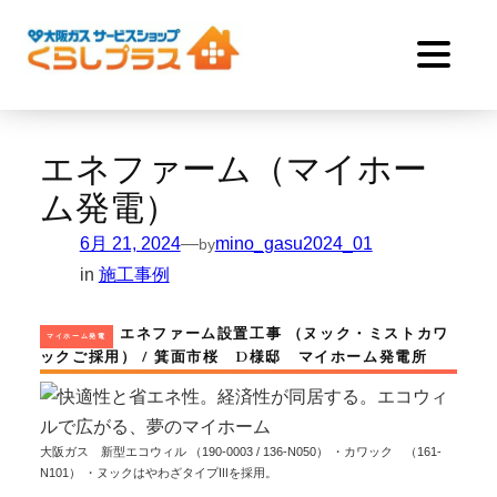
内
容
を
ス
キ
エネファーム（マイホー
ッ
ム発電）
プ
6月 21, 2024
mino_gasu2024_01
—
by
in
施工事例
エネファーム設置工事 （ヌック・ミストカワ
マイホーム発電
ックご採用） / 箕面市桜 D様邸 マイホーム発電所
大阪ガス 新型エコウィル （190-0003 / 136-N050） ・カワック （161-
N101） ・ヌックはやわざタイプⅢを採用。